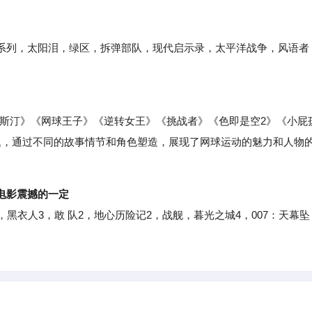
列，太阳泪，绿区，拆弹部队，现代启示录，太平洋战争，风语者
奥斯汀》《网球王子》《逆转女王》《挑战者》《色即是空2》《小屁
题，通过不同的故事情节和角色塑造，展现了网球运动的魅力和人物
电影震撼的一定
衣人3，敢 队2，地心历险记2，战舰，暮光之城4，007：天幕坠
！