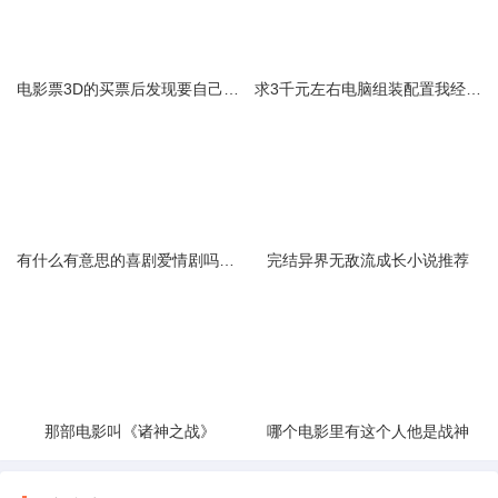
电影票3D的买票后发现要自己购买眼镜在电影院买眼镜要多少钱一副
求3千元左右电脑组装配置我经常玩游戏看电影的求玩游戏好的配置
有什么有意思的喜剧爱情剧吗电影电视剧都行
完结异界无敌流成长小说推荐
那部电影叫《诸神之战》
哪个电影里有这个人他是战神