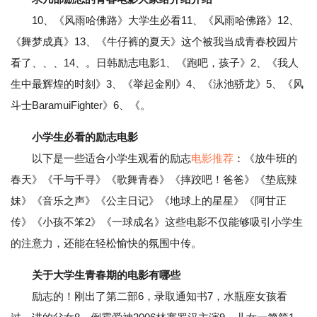
10、《风雨哈佛路》大学生必看11、《风雨哈佛路》12、
《舞梦成真》13、《牛仔裤的夏天》这个被我当成青春校园片
看了、、、14、。日韩励志电影1、《跑吧，孩子》2、《我人
生中最辉煌的时刻》3、《举起金刚》4、《泳池骄龙》5、《风
斗士BaramuiFighter》6、《。
小学生必看的励志电影
以下是一些适合小学生观看的励志
电影推荐
：《放牛班的
春天》《千与千寻》《歌舞青春》《摔跤吧！爸爸》《垫底辣
妹》《音乐之声》《公主日记》《地球上的星星》《阿甘正
传》《小孩不笨2》《一球成名》这些电影不仅能够吸引小学生
的注意力，还能在轻松愉快的氛围中传。
关于大学生青春期的电影有哪些
励志的！刚出了第二部6，录取通知书7，水瓶座女孩看