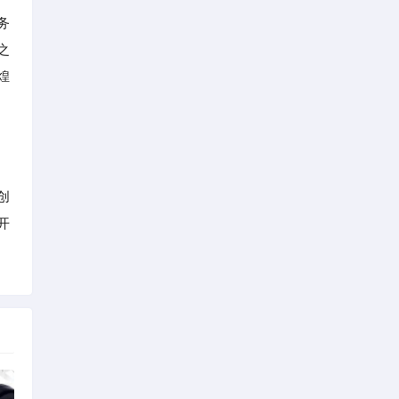
务
之
煌
创
开