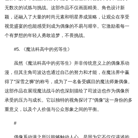
无数次的试炼与挑战。这部作品不仅画面精美、角色设计新
颖，还融入了大量的时尚元素和明星养成策略，让观众在享受
视觉盛宴的也能感受到成为偶像的不易与艰辛。它激励着每一
个有梦想的年轻人勇敢追梦，不畏挑战。
#5. 《魔法科高中的劣等生》
虽然《魔法科高中的劣等生》并非传统意义上的偶像系动
漫，但其主角司波达也通过自己的努力和才能，在魔法界中赢
得了“深雪之狮”的称号，成为了一名备受瞩目的魔法师兼偶像。
这部作品在展现魔法战斗的也深刻描绘了司波达也作为偶像所
承受的压力与成长。它以独特的视角探讨了“偶像”这一身份的多
重意义，以及个人价值与公众形象之间的平衡。
#
偶像系动漫之所以能够触动人心，是因为它不仅仅讲述的