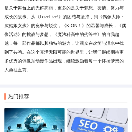
是关于舞台上的光鲜亮丽，更多的是关于梦想、友情、努力与
成长的故事。从《LoveLive!》的团结与坚持，到《偶像大师：
灰姑娘女孩》的竞争与蜕变，《K-ON！》的温馨与成长，《偶
像活动》的挑战与梦想，《魔法科高中的劣等生》的自我超
越，每一部作品都以其独特的魅力，让观众在欢笑与泪水中找
到了共鸣。在这个充满无限可能的世界里，让我们继续期待更
多优秀的偶像系动漫作品出现，继续激励着每一个怀揣梦想的
人勇往直前。
热门推荐