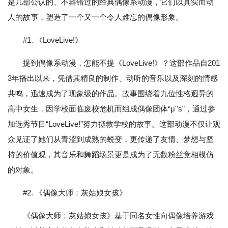
是几部公认的、不容错过的经典偶像系动漫，它们以真实而动
人的故事，塑造了一个又一个令人难忘的偶像形象。
#1. 《LoveLive!》
提到偶像系动漫，怎能不提《LoveLive!》？这部作品自201
3年播出以来，凭借其精良的制作、动听的音乐以及深刻的情感
共鸣，迅速成为了现象级的作品。故事围绕着九位性格迥异的
高中女生，因学校面临废校危机而组成偶像团体“μ''s”，通过参
加选秀节目“LoveLive!”努力拯救学校的故事。这部动漫不仅让观
众见证了她们从青涩到成熟的蜕变，更传递了友情、梦想与坚
持的价值观，其音乐和舞蹈场景更是成为了无数粉丝竞相模仿
的对象。
#2. 《偶像大师：灰姑娘女孩》
《偶像大师：灰姑娘女孩》基于同名女性向偶像培养游戏