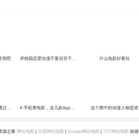
怜我吧
求校园恋爱动漫不要后宫千万不要后宫要kiss多的
什么电影好看拉
红袖添香发第一章审核通过却不显示
# 手机查电影，这几款App最实用
这个图中的动漫人物是谁
福利资源之家
网站地图
|
百度网站地图
|
Google网站地图
|
TXT网站地图
如侵