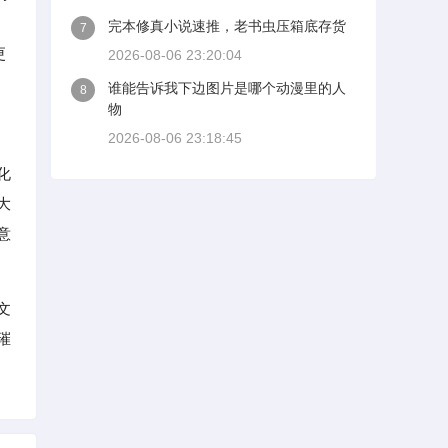
）
完本修真小说速推，老书虫压箱底存货
7
更
2026-08-06 23:20:04
谁能告诉我下边图片是哪个动漫里的人
8
物
2026-08-06 23:18:45
化
大
意
文
璀