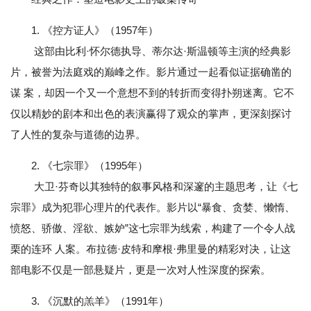
1. 《控方证人》（1957年）
这部由比利·怀尔德执导、蒂尔达·斯温顿等主演的经典影
片，被誉为法庭戏的巅峰之作。影片通过一起看似证据确凿的
谋 案，却因一个又一个意想不到的转折而变得扑朔迷离。它不
仅以精妙的剧本和出色的表演赢得了观众的掌声，更深刻探讨
了人性的复杂与道德的边界。
2. 《七宗罪》（1995年）
大卫·芬奇以其独特的叙事风格和深邃的主题思考，让《七
宗罪》成为犯罪心理片的代表作。影片以“暴食、贪婪、懒惰、
愤怒、骄傲、淫欲、嫉妒”这七宗罪为线索，构建了一个令人战
栗的连环 人案。布拉德·皮特和摩根·弗里曼的精彩对决，让这
部电影不仅是一部悬疑片，更是一次对人性深度的探索。
3. 《沉默的羔羊》（1991年）