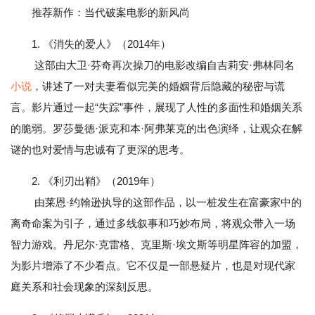
推荐新作：当代破案电影的新风尚
1. 《消失的爱人》（2014年）
这部由大卫·芬奇再次操刀的电影改编自吉莉安·弗林同名
小说
，讲述了一对夫妻看似完美的婚姻背后隐藏的秘密与谎
言。影片通过一起“失踪”事件，展现了人性的多面性和婚姻关系
的脆弱。罗莎曼德·派克和本·阿弗莱克的出色演绎，让观众在解
谜的也对爱情与忠诚有了更深的思考。
2. 《利刃出鞘》（2019年）
由莱恩·约翰逊执导的这部作品，以一桩发生在富豪家中的
离奇命案为引子，通过多线叙事和巧妙布局，将观众带入一场
智力游戏。丹尼尔·克雷格、克里斯·埃文斯等明星阵容的加盟，
为影片增添了不少看点。它不仅是一部悬疑片，也是对现代家
庭关系和社会现象的深刻反思。