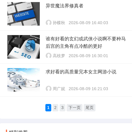
异世魔法界修真者
孙蝶秋
2026-08-09 16:40:03
谁有好看的玄幻或武侠小说啊不要种马
后宫的主角有点冷酷的更好
高枝梦
2026-08-09 16:30:01
求好看的高质量完本女主网游小说
周广妮
2026-08-09 16:21:03
1
2
3
下一页
尾页