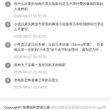
有什么好看的动画片英文电影但是又不用付费的像疯狂原始
4
人这种的
2026-08-07 01:51:01
小说以真实网游为背景的网游小说推荐几本给我呗50万字以
5
上不要写
2026-08-07 01:42:01
小冬贵正是日向冬树，出自日本动漫《Keroro军曹》。许多
6
观众第一次听到“小冬贵”这个名字时会愣住，因为官方中文
翻译里这个角色叫“冬树”，而“冬贵”其实是日语发音相同的一
2026-08-07 01:30:02
种汉字写法。日向冬树的名字原文写作“冬樹”，读作ふゆき
那种为了宝藏一直经历机关的电影
（Fuyuki），其中“樹”和“貴”在日语里都发“き”的音。早年一
7
些字幕组或个人汉化组在翻译时，把“冬樹”写成了“冬贵”，于
2026-08-07 01:30:02
是“小冬贵”这个亲切的昵称便在他的一小批忠实观众之间流
求电影恐怖直播正常的百度云
传开来。
8
2026-08-07 01:24:02
Copyright© 免费福利资源之家
网站地图
|
百度网站地图
|
Google网