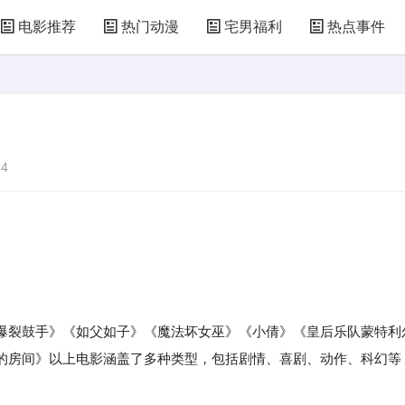
电影推荐
热门动漫
宅男福利
热点事件
4
爆裂鼓手》《如父如子》《魔法坏女巫》《小倩》《皇后乐队蒙特利
的房间》以上电影涵盖了多种类型，包括剧情、喜剧、动作、科幻等