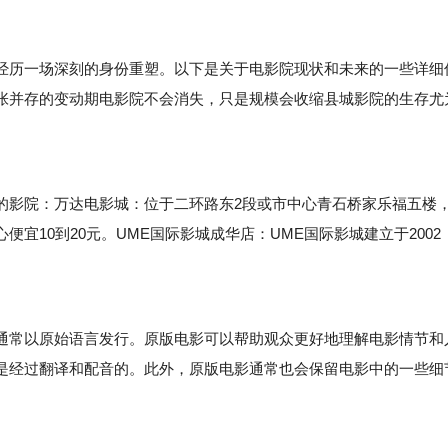
历一场深刻的身份重塑。以下是关于电影院现状和未来的一些详细
张并存的变动期电影院不会消失，只是规模会收缩县城影院的生存尤
影院：万达电影城：位于二环路东2段或市中心青石桥家乐福五楼
宜10到20元。UME国际影城成华店：UME国际影城建立于2002
。
常以原始语言发行。原版电影可以帮助观众更好地理解电影情节和
是经过翻译和配音的。此外，原版电影通常也会保留电影中的一些细