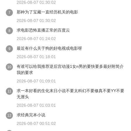
翻译里这个角色叫“冬树”，而“冬贵”其实是日语发音相同的一
2026-08-07 01:30:02
种汉字写法。日向冬树的名字原文写作“冬樹”，读作ふゆき
那种为了宝藏一直经历机关的电影
（Fuyuki），其中“樹”和“貴”在日语里都发“き”的音。早年一
7
些字幕组或个人汉化组在翻译时，把“冬樹”写成了“冬贵”，于
2026-08-07 01:30:02
是“小冬贵”这个亲切的昵称便在他的一小批忠实观众之间流
求电影恐怖直播正常的百度云
传开来。
8
2026-08-07 01:24:02
最近有什么关于狗的好电视或电影呀
9
2026-08-07 01:18:01
有谁可以给我推荐逆后宫动漫1女n男的要快要多最好附简介
10
我的要求
2026-08-07 01:09:01
求一本好看的生化末日小说不要太科幻不要修真不要YY不要
11
无厘头
2026-08-07 01:03:01
求经典完本小说
12
2026-08-07 00:51:02