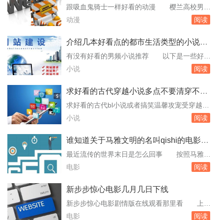
细说。法国人1966年拍出《虎口脱险》，至今仍
几部好看的动漫吧
跟吸血鬼骑士一样好看的动漫 樱兰高校男公
被全球影迷奉为战争喜剧的巅峰。这部影片的全
关部少年阴阳师金色琴弦守护甜心我们的存在公
动漫
阅读
球票房达到1.3亿美元，在当年的法国电影票房...
主公主恋爱天使安琪莉可蜂蜜与四叶草京四郎和
永远的天空十字架与吸血鬼反叛的鲁路修水果篮
介绍几本好看点的都市生活类型的小说吧
子夏目友人帐“夏目”的人物也许不够美型，但故
最好是男频的
有没有好看的男频小说推荐 以下是一些好看
事绝对感人，很值得看的一部动画跪求和吸血鬼
的男频小说推荐：《大明妖孽》，作者：冰临神
小说
阅读
与十字架相似的动漫啊 如果看过了吸血鬼骑
下，类别：历史两宋元明，字数：150.15万已完
士，...
本。小说背景是大明成化年间，讲述了锦衣卫百
求好看的古代穿越小说多点不要清穿不虐
户赵瑛的故事。《山洼小富农》，作者：醛石，
不BL不小白轻松文
求好看的古代bl小说或者搞笑温馨攻宠受穿越到
类别：都市都市生活，字数：788.49万已完本。
古代的BL小说打包 以下是一些符合您要求的
小说
阅读
主角温煦从一个三流大学毕业后，在一家...
古代BL小说推荐：《花眠柳宿》：作者寒衣，傲
娇腹黑貌美攻VS正直可爱呆萌受，一本古代穿越
谁知道关于马雅文明的名叫qishi的电影谢
的清水文。《小倌的。一开始看文的时候会以为
谢
最近流传的世界末日是怎么回事 按照马雅历
是类似小白文的，看到后来就明白了，前面作者
法是三一一三年，换算为西历便是二○一二年十
电影
阅读
也埋了很多伏笔，小受其实很强大，而且不是...
二月二十二日。历法异常准确虽然很多民族都有
末日预言，但为何玛雅人所说的末日预言，会受
新步步惊心电影几月几日下线
到人们的重视，原因是玛雅历法的计算，非常准
新步步惊心电影剧情版在线观看那里看 上映
确，从玛雅人的历法得知，他们早已知道地球公
日期：20150807中国大陆电影还没有上映，暂
电影
阅读
转时间，是三百六十五日又六小时又二十四分。