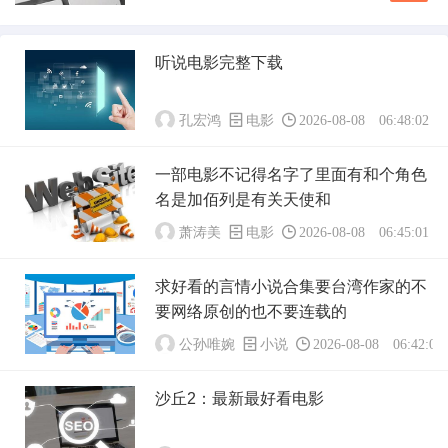
时没有资源，请耐心等待.新步步惊心大电影什么
亡幻...
时候才能在电脑上看 我有下载地址。求电影
新步步惊心网盘链接 很抱歉，我无法提供您
听说电影完整下载
所请求的资源。如果您想观看《新步步惊心》，
我建议您通过正规渠道租赁或购买观看，支持...
孔宏鸿
电影
2026-08-08 06:48:02
一部电影不记得名字了里面有和个角色
名是加佰列是有关天使和
萧涛美
电影
2026-08-08 06:45:01
求好看的言情小说合集要台湾作家的不
要网络原创的也不要连载的
公孙唯婉
小说
2026-08-08 06:42:02
沙丘2：最新最好看电影