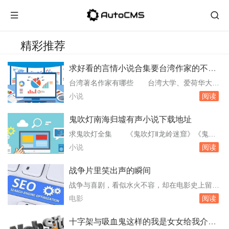
精彩推荐
求好看的言情小说合集要台湾作家的不要
网络原创的也不要连载的
台湾著名作家有哪些 台湾大学、爱荷华大
学。郑媛：被誉为言情天后。席绢：台湾著名言
小说
阅读
情小说作家。九把刀：本名柯景腾，台湾网络写
手、作家、导演、编剧。龙应台：祖籍湖南衡
鬼吹灯南海归墟有声小说下载地址
东，生于台湾高雄，作家、政治人物、文化评论
求鬼吹灯全集 《鬼吹灯Ⅱ龙岭迷窟》《鬼吹
者。以上这些作家的作品在华人世界中有着广泛
灯Ⅲ昆仑神宫》《鬼吹灯Ⅳ蛇沼鬼城》《鬼吹灯
小说
阅读
的影响力，并且在文学领域。台湾哪些文学网
Ⅴ阴山古墓》《鬼吹灯Ⅵ南海归墟》该系列小说
拥有大量...
由天下霸唱。建议您通过合法的渠道购买正版书
战争片里笑出声的瞬间
籍或电子书，以支持作者的创作，并保证阅读质
战争与喜剧，看似水火不容，却在电影史上留下
量。同时，也可以关注相关的有声书或影视改编
过不少奇妙结合。当炮火与笑声交织，观众获得
电影
阅读
作品，以获取更多。求鬼吹灯23全集下载
的不仅是片刻的轻松，更是对人性与荒诞的深刻
《鬼吹...
洞察。聊到这类作品，有几部绕不开的经典值得
十字架与吸血鬼这样的我是女女给我介绍