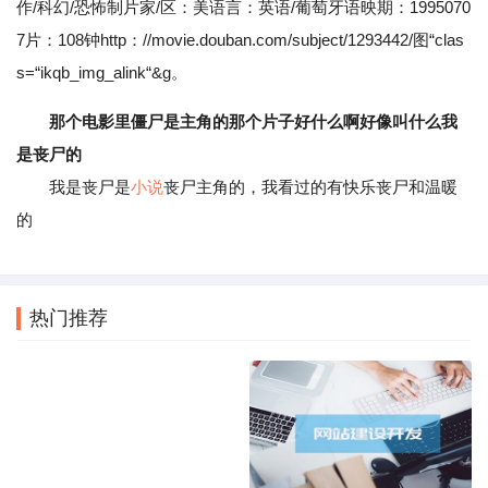
作/科幻/恐怖制片家/区：美语言：英语/葡萄牙语映期：1995070
7片：108钟http：//movie.douban.com/subject/1293442/图“clas
s=“ikqb_img_alink“&g。
那个电影里僵尸是主角的那个片子好什么啊好像叫什么我
是丧尸的
我是丧尸是
小说
丧尸主角的，我看过的有快乐丧尸和温暖
的
热门推荐