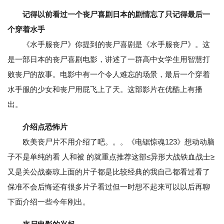
记得以前看过一个丧尸喜剧日本的剧情忘了只记得最后一
个穿着水手
《水手服丧尸》你提到的丧尸喜剧是《水手服丧尸》。这
是一部日本的丧尸喜剧电影，讲述了一群高中女学生用智慧打
败丧尸的故事。电影中有一个令人难忘的场景，最后一个穿着
水手服的少女和丧尸用屁飞上了天。这部影片在优酷上有播
出。
介绍点恐怖片
欧美丧尸片不用介绍了吧。。。《电锯惊魂123》想动动脑
子不是单纯的看 人和被 的就重点推荐这部≤异形大战铁血战士≥
又是关公战秦琼上面的片子都是比较经典的我自己都看过看了
保准不会后悔还有很多片子看过但一时想不起来可以以后再聊
下面介绍一些今年刚出。