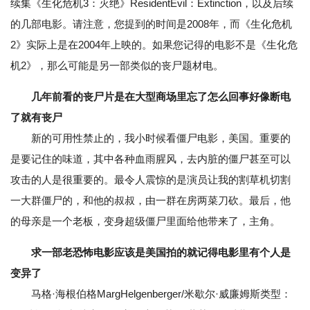
续集《生化危机3：灭绝》ResidentEvil：Extinction，以及后续
的几部电影。请注意，您提到的时间是2008年，而《生化危机
2》实际上是在2004年上映的。如果您记得的电影不是《生化危
机2》，那么可能是另一部类似的丧尸题材电。
几年前看的丧尸片是在大型商场里忘了怎么回事好像断电
了就有丧尸
新的可用性禁止的，我小时候看僵尸电影，美国。重要的
是要记住的味道，其中各种血雨腥风，去内脏的僵尸甚至可以
攻击的人是很重要的。最令人震惊的是演员让我的割草机切割
一大群僵尸的，和他的叔叔，由一群在房两菜刀砍。最后，他
的母亲是一个老板，变身超级僵尸里面给他带来了，主角。
求一部老恐怖电影应该是美国拍的就记得电影里有个人是
变异了
马格·海根伯格MargHelgenberger/米歇尔·威廉姆斯类型：