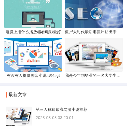
电脑上用什么播放器看电影最好
僵尸大时代最后那僵尸钻出来叫什么电影
有没有人提供整套小说lt诛仙gt
我是今年刚毕业的一名大学生想考北京电影学院能考吗
最新文章
第三人称建帮流网游小说推荐
2026-08-08 03:20:01