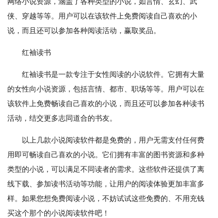
网络小说资源，涵盖了各种类型的小说，如言情、玄幻、武
侠、穿越等等。用户可以在该软件上免费阅读自己喜欢的小
说，而且还可以参加各种阅读活动，赢取奖品。
红袖读书
红袖读书是一款专注于女性阅读的小说软件。它拥有大量
的女性向小说资源，包括言情、都市、职场等等。用户可以在
该软件上免费畅读自己喜欢的小说，而且还可以参加各种读书
活动，结交更多志同道合的书友。
以上几款小说阅读软件都是免费的，用户无需支付任何费
用即可畅读自己喜欢的小说。它们拥有丰富的图书资源和多种
类型的小说，可以满足不同读者的需求。这些软件还提供了离
线下载、参加读书活动等功能，让用户的阅读体验更加丰富多
样。如果您想免费阅读小说，不妨试试这些免费的、不用充钱
买这个那个的小说阅读软件吧！