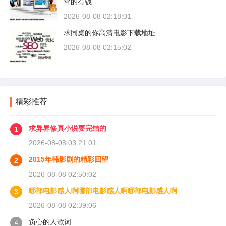
常的有钱
2026-08-08 02:18:01
求同桌的你高清电影下载地址
2026-08-08 02:15:02
精彩推荐
求异界修真小说要完结的
1
2026-08-08 03:21:01
2015年韩影剧的精彩回望
2
2026-08-08 02:50:02
哪部电影感人啊哪部电影感人啊哪部电影感人啊
3
2026-08-08 02:39:06
负心的人歌词
4