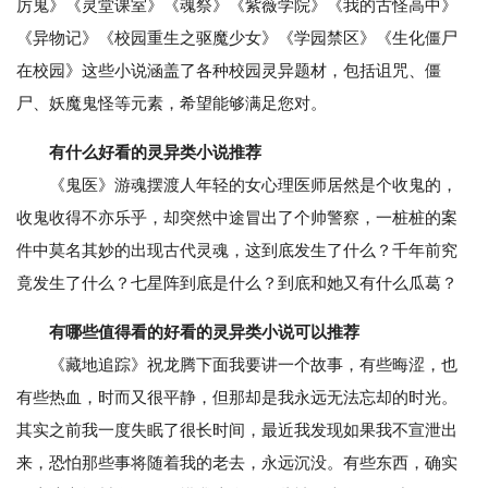
厉鬼》《灵堂课室》《魂祭》《紫薇学院》《我的古怪高中》
《异物记》《校园重生之驱魔少女》《学园禁区》《生化僵尸
在校园》这些小说涵盖了各种校园灵异题材，包括诅咒、僵
尸、妖魔鬼怪等元素，希望能够满足您对。
有什么好看的灵异类小说推荐
《鬼医》游魂摆渡人年轻的女心理医师居然是个收鬼的，
收鬼收得不亦乐乎，却突然中途冒出了个帅警察，一桩桩的案
件中莫名其妙的出现古代灵魂，这到底发生了什么？千年前究
竟发生了什么？七星阵到底是什么？到底和她又有什么瓜葛？
有哪些值得看的好看的灵异类小说可以推荐
《藏地追踪》祝龙腾下面我要讲一个故事，有些晦涩，也
有些热血，时而又很平静，但那却是我永远无法忘却的时光。
其实之前我一度失眠了很长时间，最近我发现如果我不宣泄出
来，恐怕那些事将随着我的老去，永远沉没。有些东西，确实