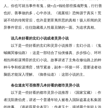
人。你也可就当事件有鬼，烧=点=钱给那些孤魂野鬼，行行善
也好。善事做的多，心中亦淡。《诡案组》恐怖源于真实！荒
诞不经的传闻背后，也许是更匪夷所思的真相！骇人听闻的灵
异事件背后，往往隐藏着人性最丑陋的一面。为追求真相。
说几本好看的玄幻小说或者灵异小说
以下是一些好看的玄幻和灵异小说推荐：玄幻小说：《鬼
蜮幽冥修仙路》：这是一部结合了仙侠修真、步步惊心、环环
相扣和权谋博弈的玄幻小说。故事讲述了主角在修仙路上的种
种斗争和权谋博弈，情节紧凑，副本一环接一环，需要读者动
脑筋才能深入理解。《御兽仙道》：这部小说的主。
各位道友可否推荐几本好看的都市灵异小说
以下是一些好看的都市灵异小说推荐：《国家宝藏》：作
者沈阳唐伯虎，讲述一个普通年轻人被卷入国际盗墓走私集团
的故事。《诡盗双星全本完》：作者玉七，描述两个年轻人涉