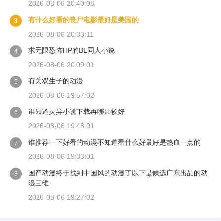
2026-08-06 20:40:08
有什么好看的丧尸电影最好是美国的
3
2026-08-06 20:33:11
求无限恐怖HP的BL同人小说
4
2026-08-06 20:09:01
有关双生子的动漫
5
2026-08-06 19:57:02
谁知道灵异小说下载再哪比较好
6
2026-08-06 19:48:01
谁推荐一下好看的动漫不知道看什么好最好是热血一点的
7
2026-08-06 19:33:01
国产动漫终于找到中国风的动漫了以下是候选广东出品的动
8
漫三维
2026-08-06 19:27:02