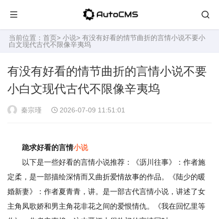
当前位置：
首页
>
小说
> 有没有好看的情节曲折的言情小说不要小
白文现代古代不限像辛夷坞
有没有好看的情节曲折的言情小说不要
小白文现代古代不限像辛夷坞
秦宗瑾
2026-07-09 11:51:01
跪求好看的言情
小说
以下是一些好看的言情小说推荐：《沥川往事》：作者施
定柔，是一部描绘深情而又曲折爱情故事的作品。《陆少的暖
婚新妻》：作者夏青青，讲。是一部古代言情小说，讲述了女
主角凤歌娇和男主角花非花之间的爱恨情仇。《我在回忆里等