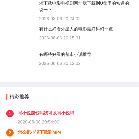
求下载电影电视剧网址我下载到U盘里的知道的
说一下
2026-08-06 20:24:02
有什么好看外星人的电影最好科幻一点
2026-08-06 20:15:01
有哪些好看的都市小说推荐
2026-08-06 20:12:02
精彩推荐
写小说赚钱吗我可以写小说吗
1
2026-08-06 20:54:06
怎么把小说下载到MP4
2