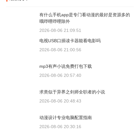
有什么手机app是专门看动漫的最好是资源多的
哦哔哩哔哩除外
2026-08-06 21:09:51
电视USB口插读卡器能看电影吗
2026-08-06 21:00:56
mp3有声小说免费打包下载
2026-08-06 20:57:40
求类似于异界之剑师全职者的小说
2026-08-06 20:48:43
动漫设计专业电脑配置指南
2026-08-06 20:30:16