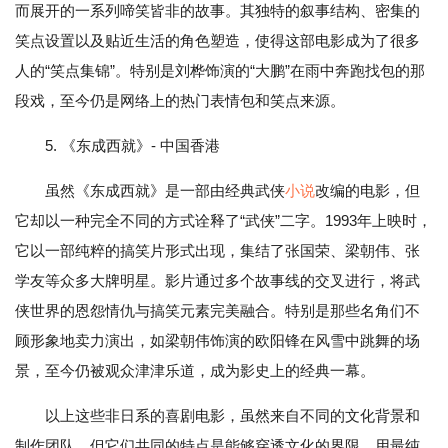
而展开的一系列啼笑皆非的故事。其独特的叙事结构、密集的
笑点设置以及贴近生活的角色塑造，使得这部电影成为了很多
人的“笑点集锦”。特别是刘桦饰演的“大鹏”在雨中奔跑找包的那
段戏，至今仍是网络上的热门表情包和笑点来源。
5. 《东成西就》- 中国香港
虽然《东成西就》是一部由经典武侠
小说
改编的电影，但
它却以一种完全不同的方式诠释了“武侠”二字。1993年上映时，
它以一部纯粹的搞笑片形式出现，集结了张国荣、梁朝伟、张
学友等众多大牌明星。影片通过多个故事线的交叉进行，将武
侠世界的恩怨情仇与搞笑元素完美融合。特别是那些名角们不
顾形象地卖力演出，如梁朝伟饰演的欧阳锋在风雪中跳舞的场
景，至今仍被观众津津乐道，成为影史上的经典一幕。
以上这些非日系的喜剧电影，虽然来自不同的文化背景和
制作团队，但它们共同的特点是能够穿透文化的界限，用最纯