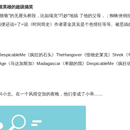
级英雄的超级搞笑
”的无厘头桥段，比如瑞克“巧妙”地搞 了他的父母，；蜘蛛侠倒
顺便还说=了=说《时间简史》作者霍金其实是个色情狂等等。被恶搞
bleMe《疯狂的石头》TheHangover《怪物史莱克》Shrek《
Age《马达加斯加》Madagascar《卑鄙的我》DespicableMe《疯狂
小北。在一个风雨交加的夜晚，他们变成了小乖……