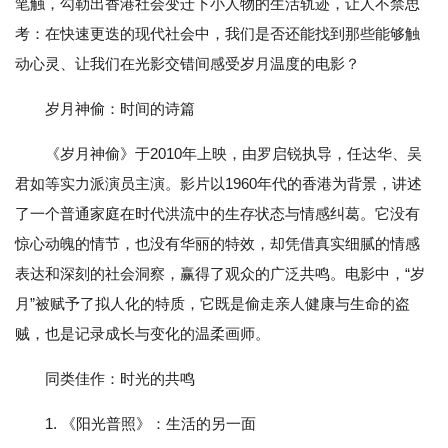
笔触，勾勒出香港社会变迁下小人物的生活轨迹，让人不禁思
考：在快速更迭的现代社会中，我们是否还能找到那些能够触
动心灵、让我们在光影交错间感受岁月温度的电影？
岁月神偷：时间的诗篇
《岁月神偷》于2010年上映，由罗启锐执导，任达华、吴
君如等实力派演员主演。影片以1960年代的香港为背景，讲述
了一个普通家庭在时代洪流中的生存状态与情感纠葛。它没有
惊心动魄的情节，也没有华丽的特效，却凭借真实细腻的情感
表达和深刻的社会洞察，赢得了观众的广泛共鸣。电影中，“岁
月”被赋予了拟人化的特质，它既是偷走亲人健康与生命的盗
贼，也是记录成长与变化的温柔画师。
同类佳作：时光的共鸣
1. 《阳光普照》：生活的另一面