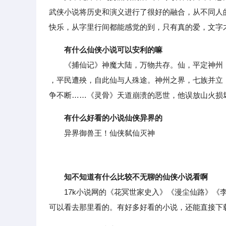
武侠小说将历史和演义进行了很好的融合，从不同人
快乐，从字里行间都能感觉的到，只有真的爱，文字
有什么仙侠小说可以安利的嘛
《捕仙记》神魔大陆，万物共存。仙，平定神州，
，平民遭殃，自此仙与人殊途。神州之界，七族并立
争不断……《灵骨》天道崩溃的恶世，他误放山火损
有什么好看的小说仙侠异界的
异界御兽王！仙侠弑仙灭神
知不知道有什么比较不无聊的仙侠小说看啊
17k小说网的《花冥世家史入》《漫尘仙路》《李
可以看去那里看的。有好多好看的小说，还能直接下载