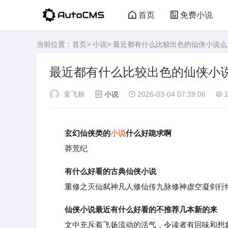
首页
免费小说
当前位置：
首页
>
小说
> 最近都有什么比较出色的仙侠小说么
最近都有什么比较出色的仙侠小
童飞栋
小说
2026-03-04 07:39:06
1
玄幻仙侠类的
小说
什么好跪求啊
莽荒纪
有什么好看的古典仙侠小说
重修之灭仙弑神凡人修仙传九脉修神虚空凝剑行
仙侠小说最近有什么好看的不推荐几本新的来
文中充斥着飞扬流动的活气，令读者有回味和想象