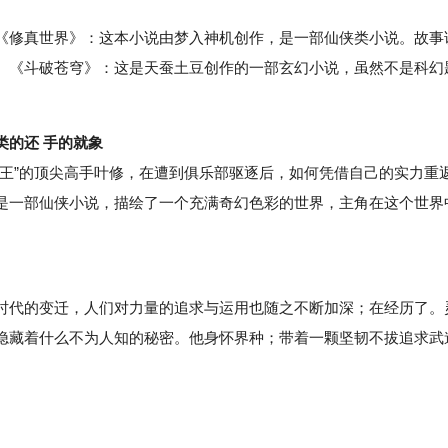
修真世界》：这本小说由梦入神机创作，是一部仙侠类小说。故事
。《斗破苍穹》：这是天蚕土豆创作的一部玄幻小说，虽然不是科幻
类的还 手的就象
”的顶尖高手叶修，在遭到俱乐部驱逐后，如何凭借自己的实力重
是一部仙侠小说，描绘了一个充满奇幻色彩的世界，主角在这个世界
代的变迁，人们对力量的追求与运用也随之不断加深；在经历了。
隐藏着什么不为人知的秘密。他身怀界种；带着一颗坚韧不拔追求武