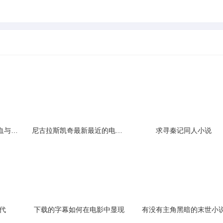
玄幻魔法女主小说的热血与柔情
尼古拉斯凯奇最新最近的电影有哪些最经典的是哪一部
求寻秦记同人小说
代
下载的字幕如何在电影中显现
有没有主角黑暗的末世小