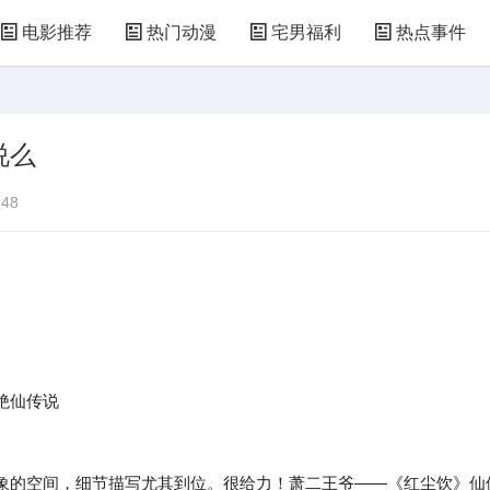
电影推荐
热门动漫
宅男福利
热点事件
说么
48
绝仙传说
的空间，细节描写尤其到位。很给力！萧二王爷——《红尘饮》仙