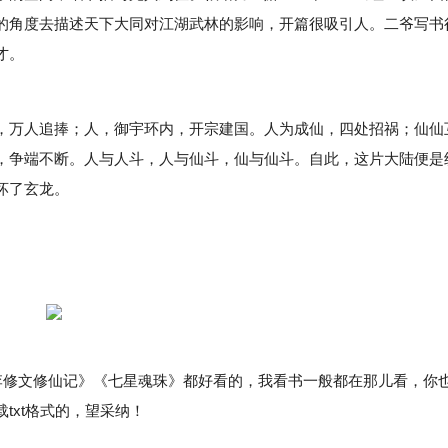
的角度去描述天下大同对江湖武林的影响，开篇很吸引人。二爷写书
才。
万人追捧；人，御宇环内，开宗建国。人为成仙，四处招祸；仙仙
，争端不断。人与人斗，人与仙斗，仙与仙斗。自此，这片大陆便是
坏了玄龙。
修文修仙记》《七星魂珠》都好看的，我看书一般都在那儿看，你
txt格式的，望采纳！