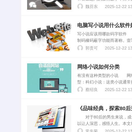
其中的言情线索也非常动人，
魏芬东
2025-12-22 13
子穿越。有没有什么超级好...
电脑写小说用什么软件
写小说应该用哪款码字软件
制码橡码蔽字功能而著称。壹
脑，苹果和安卓。只需一个账
郭贵可
2025-12-22 13
橙瓜码字App，进入。谁知...
网络小说如何分类
有没有这种类型的小说 网
型：科幻小说：这类小说通常
说：这类小说通常描述了一个
蔡绍良
2025-12-22 13
类。新手写网络小说那个类型最.
《品味经典，探索80
对于80后的男生来说，成
以让人深思，感悟人生。本文将
凡的世界》——路遥《平凡的
常先菊
2025-12-22 13