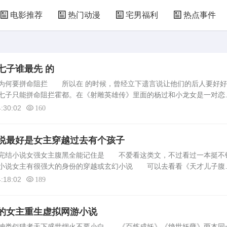
电影推荐
热门动漫
宅男福利
热点事件
小说射雕英雄传里全真七子谁最先 的
 的时候，曾经立下遗言说让他们的后人要好好的
七子只能拼命阻拦霍都。在《射雕英雄传》里面的杨过和小龙女是一对恋
为妻的时候杨过还是一个13岁的小孩子，根本就没有能力对抗霍都，并且
:30:02
160
说最好是女主穿越过去有个孩子
幻完结小说女强女主腹黑全能记住是 不爱看这类文，不过看过一本挺不
求小说女主有很强大的身份的穿越或玄幻小说 可以去看看《天才儿子腹
简介：穿越后发现自己有了个儿子，儿子的身边还有一只神秘无敌的兽宠
:18:02
189
的女主重生虚拟网游小说
大神类似猎者天下盛世烟火不要小白 《百炼成妖》《绝世妖孽》两本同