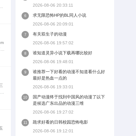
2026-08-06 20:33:11
战
。
求无限恐怖HP的BL同人小说
6
2026-08-06 20:09:01
有关双生子的动漫
7
m
2026-08-06 19:57:02
节的
谁知道灵异小说下载再哪比较好
8
图
2026-08-06 19:48:01
谁推荐一下好看的动漫不知道看什么好
9
最好是热血一点的
三
2026-08-06 19:33:01
要
国产动漫终于找到中国风的动漫了以下
10
武
是候选广东出品的动漫三维
2026-08-06 19:27:02
跪求好看的日韩校园恐怖电影
11
玉
2026-08-06 19:12:01
但