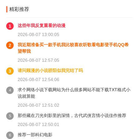
精彩推荐
这些年我反复重看的动漫
1
2026-08-07 13:00:05
我近期准备买一款手机我比较喜欢听歌看电影登手机QQ希
2
望帮我
2026-08-07 12:57:05
请问顾漫的小说骄阳似我完结了吗
3
2026-08-07 12:54:06
求个网络小说下载网站为什么很多网站不能下载TXT格式小
4
说就算能
2026-08-07 12:51:02
那些藏在刀光剑影里的深情，古代武侠言情小说佳作推荐
5
2026-08-07 12:50:01
推荐一部科幻电影
6