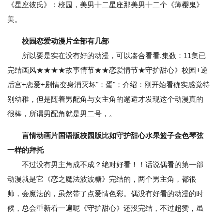
《星座彼氏》：校园，美男十二星座那美男十二个《薄樱鬼》
美。
校园恋爱动漫片全部有几部
所以要是实在没有好的动漫，可以凑合看看.集数：11集已
完结画风★★★★故事情节★★恋爱情节★守护甜心》校园+逆
后宫+恋爱+剧情变身消灭坏"；蛋"；介绍：刚开始看确实感觉特
别幼稚，但是随着男配角与女主角的邂逅才发现这个动漫真的
很棒，所谓男配角就是男二号，。
言情动画片国语版校园版比如守护甜心水果篮子金色琴弦
一样的拜托
不过没有男主角成不成？绝对好看！！话说偶看的第一部
动漫就是它《恋之魔法波波糖》完结的，两个男主角，都很
帅，会魔法的，虽然带了点爱情色彩。偶没有好看的动漫的时
候，总会重新看一遍呢《守护甜心》还没完结，不过超赞，虽