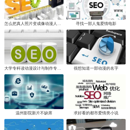
怎么把真人照片变成像动漫人物一样是有什么手机软件吗带图
寻找一部人鬼爱情电影
大学专科读动漫设计与制作专业有意义吗
很想知道一部动漫的名字
温州影院新片不缺席
求好看的都市爱情类小说