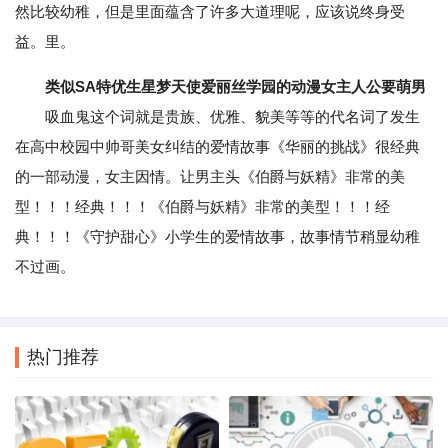
然比较幼稚，但是里面蕴含了许多大道理呢，应该说终身受
益。里。
类似SA特优生星梦天使爱丽丝学园的动漫女主人公要萌男
吸血鬼这个词就是贵族、优雅、貌美等等的代名词了发生
在高中校园中帅哥美女纠结的爱情故事《华丽的挑战》很经典
的一部动漫，女主因情。让男主头《伯爵与妖精》非常的美
型！！！经典！！！《伯爵与妖精》非常的美型！！！经
典！！！《守护甜心》小学生的爱情故事，故事情节稍显幼稚
不过画。
热门推荐