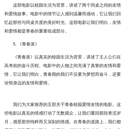
这部电影以校园生活为背景，讲述了两个同桌之间的友情
和爱情故事。电影中的情节让人感到温馨而感动，它让我们回
忆起那些与同桌共度的美好时光。这部电影让我们明白，友情
和爱情都是青春的重要组成部分。
5. 《青春派》
《青春派》以真实的校园生活为背景，讲述了主人公们在
高考前的奋斗历程。电影中的人物之间充满了真挚的友情和爱
情，它让我们明白，青春期的我们不仅要为梦想而奋斗，还要
珍惜身边的友情和爱情。
我们为大家推荐的五部关于青春校园爱情友情的电影。这
些电影以真实的情感打动了无数观众，让我们重回那段青涩岁
月，感受那些纯粹而又深刻的情感。在青春的道路上，我们都