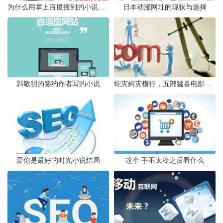
为什么用掌上百度搜到的小说都不能看当点击小说章节时提示你访问
日本动漫网址的现状与选择
郭敬明的签约作者写的小说
蛇灾鳄灾横行，五部猛兽电影让你后背发凉
爱你是最好的时光小说结局
这个 手不太冷之后看什么