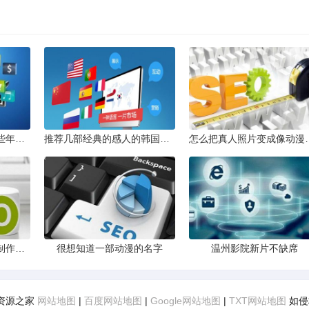
类似同桌的你致青春那些年这样的电影国产的
推荐几部经典的感人的韩国电影非爱情电影悬赏10
怎么把真人照片变成像动
大学专科读动漫设计与制作专业有意义吗
很想知道一部动漫的名字
温州影院新片不缺席
福利资源之家
网站地图
|
百度网站地图
|
Google网站地图
|
TXT网站地图
如侵