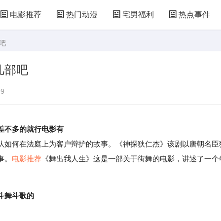
电影推荐
热门动漫
宅男福利
热点事件
吧
几部吧
9
差不多的就行电影有
如何在法庭上为客户辩护的故事。《神探狄仁杰》该剧以唐朝名臣
事。
电影推荐
《舞出我人生》这是一部关于街舞的电影，讲述了一个
斗舞斗歌的