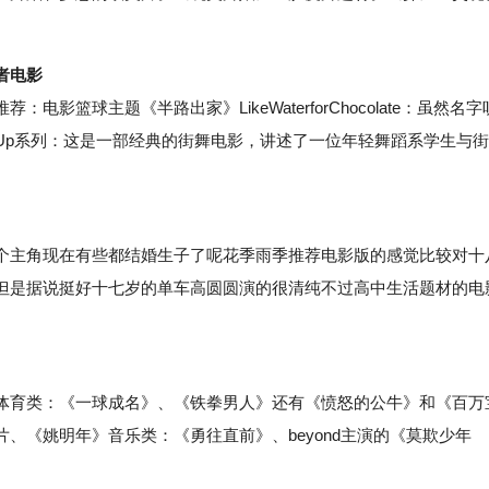
者电影
球主题《半路出家》LikeWaterforChocolate：虽然名字
pUp系列：这是一部经典的街舞电影，讲述了一位年轻舞蹈系学生与街
主角现在有些都结婚生子了呢花季雨季推荐电影版的感觉比较对十
但是据说挺好十七岁的单车高圆圆演的很清纯不过高中生活题材的电
育类：《一球成名》、《铁拳男人》还有《愤怒的公牛》和《百万
、《姚明年》音乐类：《勇往直前》、beyond主演的《莫欺少年