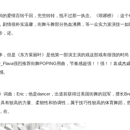
的爱情百转千回，兜兜转转，抵不过那一执念。《琅琊榜》：这个
，剧情很朴实温馨，街舞斗舞部分热血沸腾，等一众实力派演技一如
步，还。
，但是《东方茱丽叶》是他第一部演主演的戏这部戏有很强的时尚
r_Flava强烈推荐街舞POPING用曲，节奏感超强！！强！！袁成杰
感。
ar》词曲：Eric；他是dancer，出道前获得过美国街舞的冠军，擅长Bre
要求舞者具有较高的力量、柔韧性和协调性，属于技巧性较高的体育舞蹈，
，在。