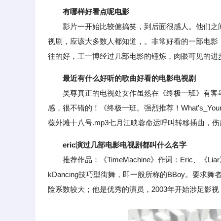
有哪样好看点呢电影
影片一开始比较偏搞笑，到后面很感人。他们之间
视剧，应该大多数人都知道，。非常好看的一部电影
往的好，王一博经过几部电影的锤炼，肉眼可见的进
最近有什么好听的歌曲好看的电影电视剧
吴尊真正的电视处女作虽然在《终极一班》有客串
感，很不错的！《终极一班。强烈推荐！What’s_You
薇外滩十八号.mp3七月江映蓉命运呼叫转移插曲，伤
eric演过几部电影电视剧都叫什么名字
推荐作品：《TimeMachine》作词：Eric、《Li
kDancing技巧型街舞，即一般所称的BBoy。
险系数较大；他是优秀的演员，2003年开始涉足影视