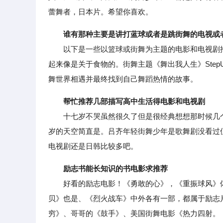
蕾舞者，日本片。希望你喜欢。
谁有那种主要是讲打蓝球或者是跳街舞的电视或
以下是一些以篮球或街舞为主题的电影和电视剧推荐：电影篮
起来像是关于食物的。街舞主题《舞出我人生》Ste
舞世界相遇并最终找到自己舞蹈热情的故事。
帮忙推荐几部描写高中生活得电影和电视剧
十七岁不哭虽然很久了但是很经典想想那时候几个
岁的天空简直是。吕齐年轻街舞少年是歌舞剧没看过
电视剧还是日韩比较多吧。
励志书能长知识的书电影求推荐
好看的励志电影！《勇敢的心》，《重振球风》体
贝》也是、《烈火战车》中外各有一部，都属于励志片
穷》、哥哥的《鼓手》、美国街舞电影《热力四射。