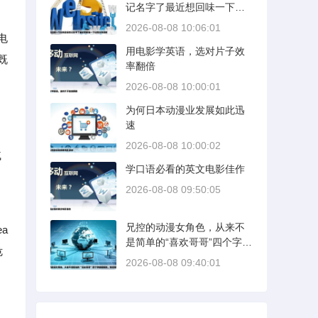
记名字了最近想回味一下记
得主角是和
2026-08-08 10:06:01
电
用电影学英语，选对片子效
既
率翻倍
2026-08-08 10:00:01
为何日本动漫业发展如此迅
速
2026-08-08 10:00:02
戚
学口语必看的英文电影佳作
2026-08-08 09:50:05
兄控的动漫女角色，从来不
a
是简单的“喜欢哥哥”四个字能
危
概括的。她们的情感往往根
2026-08-08 09:40:01
植于家庭结构的缺失、心理
补偿的驱动，或是青春期
对“完美守护者”的投射。这些
角色的魅力，不在于表面的