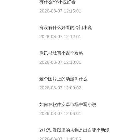
有什么YY小说好看
2026-08-07 12:15:01
有没有什么好看的冷门小说
2026-08-07 12:12:01
腾讯书城写小说全攻略
2026-08-07 12:10:01
这个图片上的动漫叫什么
2026-08-07 12:09:02
如何在软件安卓市场中写小说
2026-08-07 12:06:01
这张动漫图里的人物是出自哪个动漫
2026-08-07 11:45:05