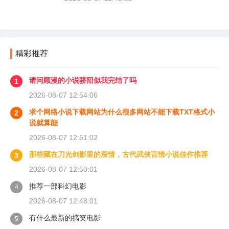
精彩推荐
请问顾漫的小说骄阳似我完结了吗
1
2026-08-07 12:54:06
求个网络小说下载网站为什么很多网站不能下载TXT格式小
2
说就算能
2026-08-07 12:51:02
那些藏在刀光剑影里的深情，古代武侠言情小说佳作推荐
3
2026-08-07 12:50:01
推荐一部科幻电影
4
2026-08-07 12:48:01
有什么最新的搞笑电影
5